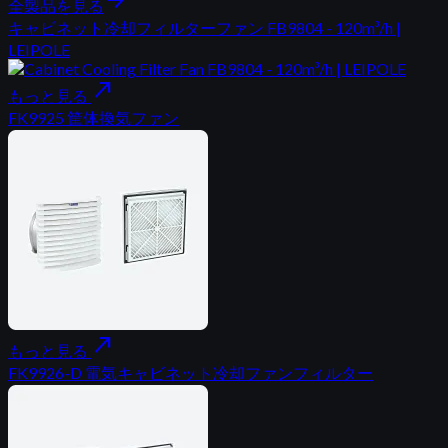
全製品を見る
キャビネット冷却フィルターファン FB9804 - 120m³/h |
LEIPOLE
north_east
もっと見る
FK9925 筐体換気ファン
north_east
もっと見る
FK9926-D 電気キャビネット冷却ファンフィルター