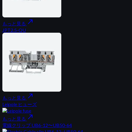
north_east
もっと見る
JPT2.5-QU
north_east
もっと見る
Leipole ヒューズ
north_east
もっと見る
電線クリップ UB6-12〜UB50-64