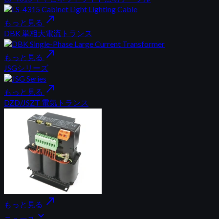
north_east
もっと見る
DBK 単相大電流トランス
north_east
もっと見る
JSGシリーズ
north_east
もっと見る
DZD/JSZT 電気トランス
north_east
もっと見る
expand_more
ニュース