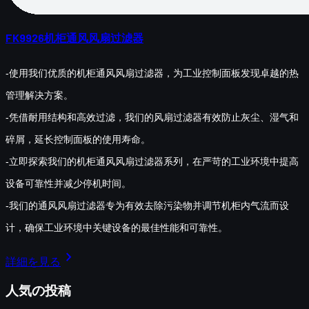
FK9926机柜通风风扇过滤器
-使用我们优质的机柜通风风扇过滤器，为工业控制面板发现卓越的热
管理解决方案。
-凭借耐用结构和高效过滤，我们的风扇过滤器有效防止灰尘、湿气和
碎屑，延长控制面板的使用寿命。
-立即探索我们的机柜通风风扇过滤器系列，在严苛的工业环境中提高
设备可靠性并减少停机时间。
-我们的通风风扇过滤器专为有效去除污染物并调节机柜内气流而设
计，确保工业环境中关键设备的最佳性能和可靠性。
chevron_right
詳細を見る
人気の投稿