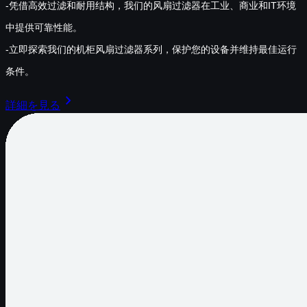
-凭借高效过滤和耐用结构，我们的风扇过滤器在工业、商业和IT环境
中提供可靠性能。
-立即探索我们的机柜风扇过滤器系列，保护您的设备并维持最佳运行
条件。
chevron_right
詳細を見る