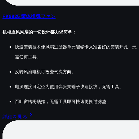
FK9925 筐体換気ファン
机柜通风风扇的一切设计都力求简单：
快速安装技术使风扇过滤器单元能够卡入准备好的安装开孔，无
需任何工具。
反转风扇电机可改变气流方向。
电源连接可定位为使用弹簧夹端子快速接线，无需工具。
百叶窗格栅锁扣，无需工具即可快速更换过滤垫。
chevron_right
詳細を見る