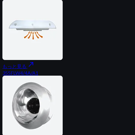
north_east
もっと見る
355FLW4/4A/A1