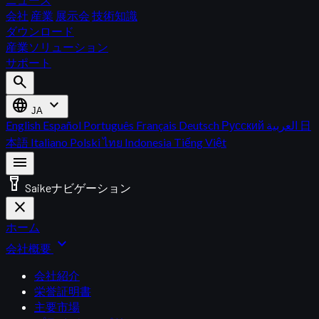
会社
産業
展示会
技術知識
ダウンロード
産業ソリューション
サポート
search
language
expand_more
JA
English
Español
Português
Français
Deutsch
Русский
العربية
日
本語
Italiano
Polski
ไทย
Indonesia
Tiếng Việt
menu
flashlight_on
Saikeナビゲーション
close
ホーム
expand_more
会社概要
会社紹介
栄誉証明書
主要市場