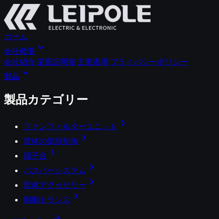
ホーム
expand_more
会社概要
会社紹介
栄誉証明書
主要市場
プライバシーポリシー
expand_more
製品
製品カテゴリー
chevron_right
ファンフィルターユニット
chevron_right
筐体の気候制御
chevron_right
端子台
chevron_right
バスバーシステム
chevron_right
筐体アクセサリー
chevron_right
制御トランス
arrow_forward