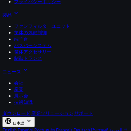
プライバシーポリシー
expand_more
製品
ファンフィルターユニット
筐体の気候制御
端子台
バスバーシステム
筐体アクセサリー
制御トランス
expand_more
ニュース
会社
産業
展示会
技術知識
ダウンロード
産業ソリューション
サポート
language
expand_more
日本語
English
Español
Português
Français
Deutsch
Русский
العربية
日