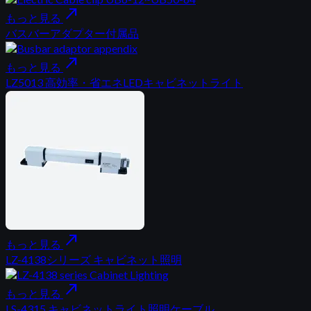
north_east
もっと見る
バスバーアダプター付属品
north_east
もっと見る
LZ5013 高効率・省エネLEDキャビネットライト
north_east
もっと見る
LZ-4138シリーズ キャビネット照明
north_east
もっと見る
LS-4315 キャビネットライト照明ケーブル