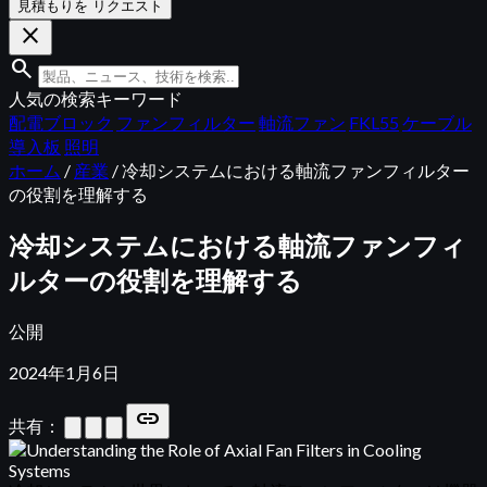
見積もりを リクエスト
close
search
人気の検索キーワード
配電ブロック
ファンフィルター
軸流ファン
FKL55
ケーブル
導入板
照明
ホーム
/
産業
/
冷却システムにおける軸流ファンフィルター
の役割を理解する
冷却システムにおける軸流ファンフィ
ルターの役割を理解する
公開
2024年1月6日
link
共有：