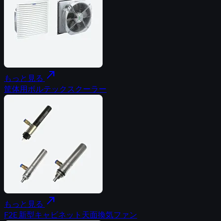
north_east
もっと見る
筐体用ボルテックスクーラー
north_east
もっと見る
F2E 新型キャビネット天面換気ファン