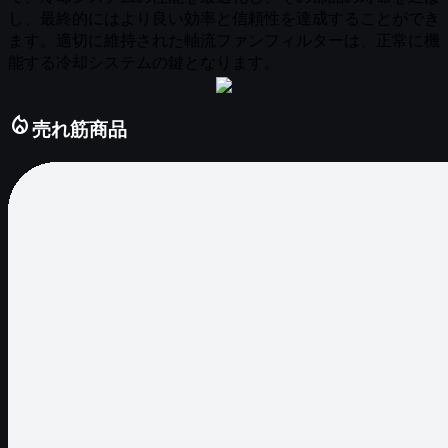
local_fire_department
売れ筋商品