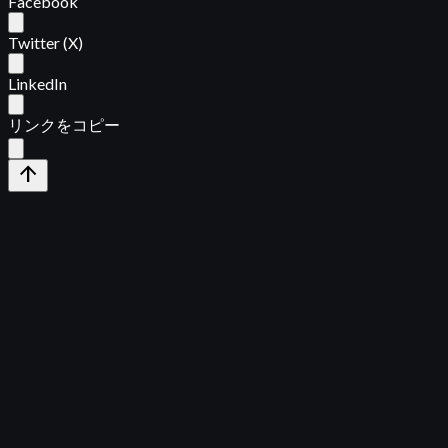
Facebook
Twitter (X)
LinkedIn
リンクをコピー
arrow_upward