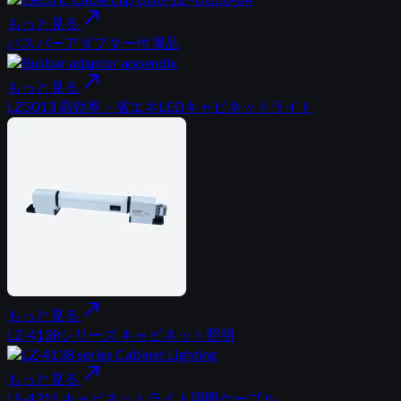
north_east
もっと見る
バスバーアダプター付属品
north_east
もっと見る
LZ5013 高効率・省エネLEDキャビネットライト
north_east
もっと見る
LZ-4138シリーズ キャビネット照明
north_east
もっと見る
LS-4315 キャビネットライト照明ケーブル