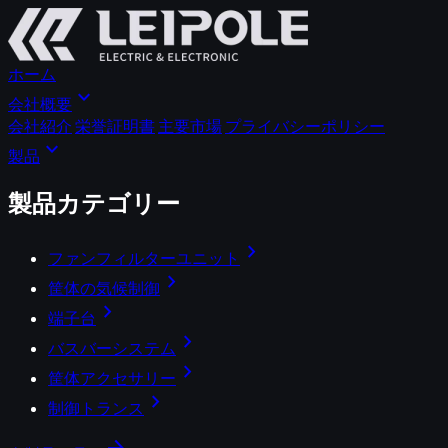
ホーム
expand_more
会社概要
会社紹介
栄誉証明書
主要市場
プライバシーポリシー
expand_more
製品
製品カテゴリー
chevron_right
ファンフィルターユニット
chevron_right
筐体の気候制御
chevron_right
端子台
chevron_right
バスバーシステム
chevron_right
筐体アクセサリー
chevron_right
制御トランス
arrow_forward