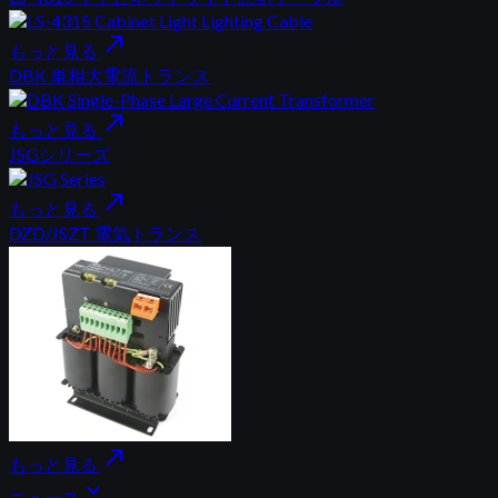
north_east
もっと見る
DBK 単相大電流トランス
north_east
もっと見る
JSGシリーズ
north_east
もっと見る
DZD/JSZT 電気トランス
north_east
もっと見る
expand_more
ニュース