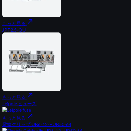
north_east
もっと見る
JPT2.5-QU
north_east
もっと見る
Leipole ヒューズ
north_east
もっと見る
電線クリップ UB6-12〜UB50-64