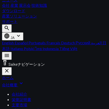
会社
産業
展示会
技術知識
ダウンロード
産業ソリューション
サポート
search
language
expand_more
JA
English
Español
Português
Français
Deutsch
Русский
العربية
日
本語
Italiano
Polski
ไทย
Indonesia
Tiếng Việt
menu
flashlight_on
Saikeナビゲーション
close
ホーム
expand_more
会社概要
会社紹介
栄誉証明書
主要市場