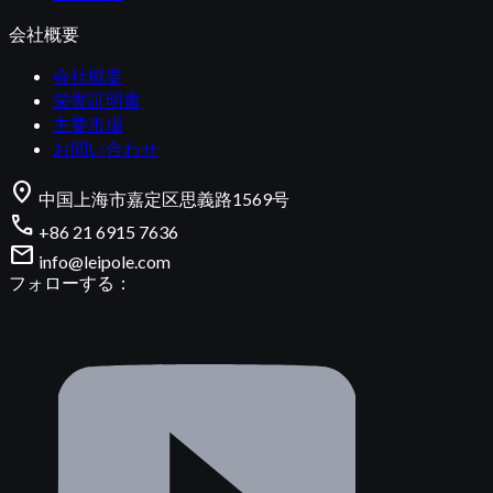
会社概要
会社概要
栄誉証明書
主要市場
お問い合わせ
location_on
中国上海市嘉定区思義路1569号
call
+86 21 6915 7636
mail
info@leipole.com
フォローする：