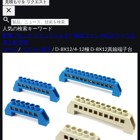
見積もりを リクエスト
close
search
人気の検索キーワード
配電ブロック
ファンフィルター
軸流ファン
FKL55
ケーブル
導入板
照明
ホーム
/
バスバー端子
/
D-8X12/4-12極 D-8X12真鍮端子台