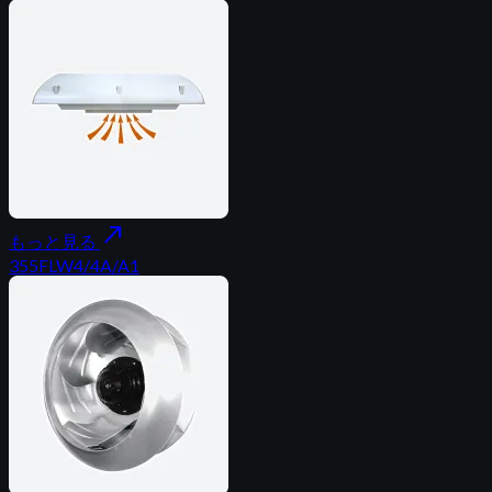
north_east
もっと見る
355FLW4/4A/A1