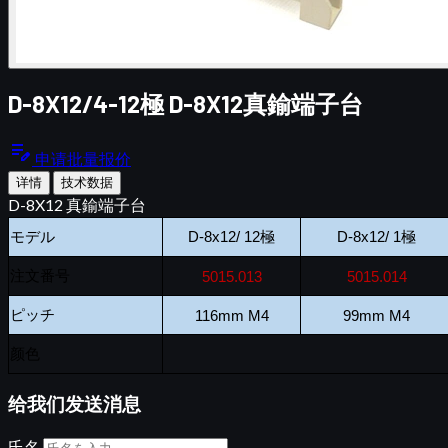
D-8X12/4-12極 D-8X12真鍮端子台
edit_note
申请批量报价
详情
技术数据
D-8X12 真鍮端子台
モデル
D-8x12/ 12極
D-8x12/ 1極
注文番号
5015.013
5015.014
ピッチ
116mm M4
99mm M4
颜色
给我们发送消息
氏名