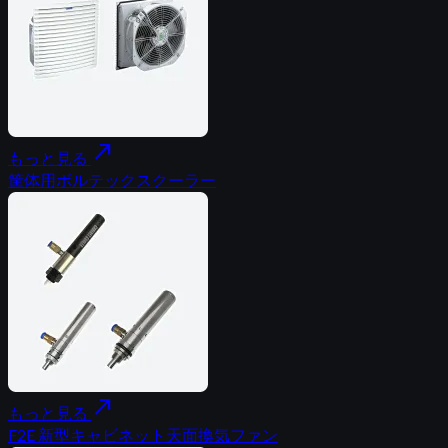
north_east
もっと見る
筐体用ボルテックスクーラー
north_east
もっと見る
F2E 新型キャビネット天面換気ファン