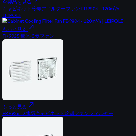
全製品を見る
キャビネット冷却フィルターファン FB9804 - 120m³/h |
LEIPOLE
north_east
もっと見る
FK9925 筐体換気ファン
north_east
もっと見る
FK9926-D 電気キャビネット冷却ファンフィルター