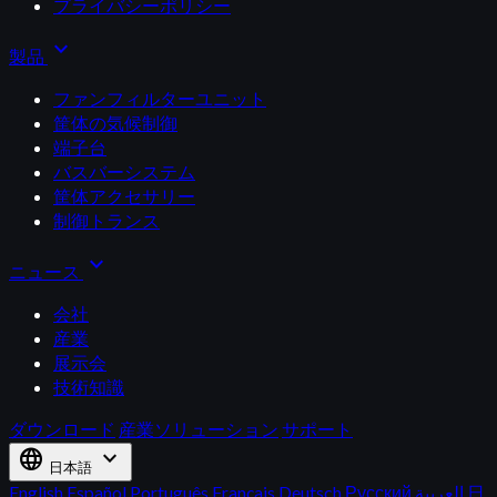
プライバシーポリシー
expand_more
製品
ファンフィルターユニット
筐体の気候制御
端子台
バスバーシステム
筐体アクセサリー
制御トランス
expand_more
ニュース
会社
産業
展示会
技術知識
ダウンロード
産業ソリューション
サポート
language
expand_more
日本語
English
Español
Português
Français
Deutsch
Русский
العربية
日