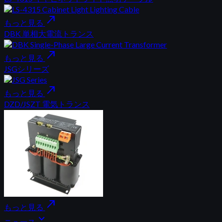
north_east
もっと見る
DBK 単相大電流トランス
north_east
もっと見る
JSGシリーズ
north_east
もっと見る
DZD/JSZT 電気トランス
north_east
もっと見る
expand_more
ニュース