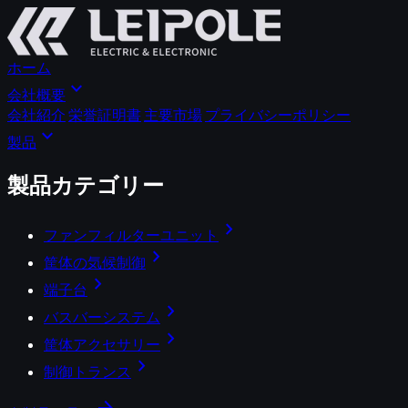
ホーム
expand_more
会社概要
会社紹介
栄誉証明書
主要市場
プライバシーポリシー
expand_more
製品
製品カテゴリー
chevron_right
ファンフィルターユニット
chevron_right
筐体の気候制御
chevron_right
端子台
chevron_right
バスバーシステム
chevron_right
筐体アクセサリー
chevron_right
制御トランス
arrow_forward