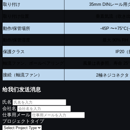
取り付け
35mm DINレール用ク
取り付け位置
垂直気流（吹き
動作/保管場所
-45P
〜
+75°C(
動作/保管湿度
最大 90% 
保護クラス
IP20
軸流ファン、ボールベアリング
風量は表参照、寿命 25°C(7
接続（軸流ファン）
2極ネジコネクタ 2
给我们发送消息
氏名
会社名
仕事用メール
プロジェクトタイプ