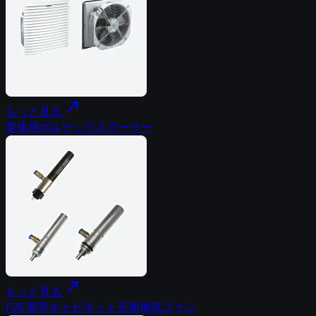
north_east
もっと見る
筐体用ボルテックスクーラー
north_east
もっと見る
F2E 新型キャビネット天面換気ファン