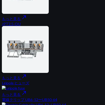
north_east
もっと見る
JPT2.5-QU
north_east
もっと見る
Leipole ヒューズ
north_east
もっと見る
電線クリップ UB6-12〜UB50-64