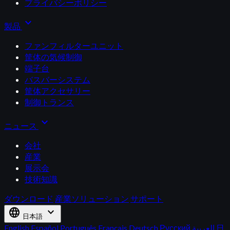
プライバシーポリシー
expand_more
製品
ファンフィルターユニット
筐体の気候制御
端子台
バスバーシステム
筐体アクセサリー
制御トランス
expand_more
ニュース
会社
産業
展示会
技術知識
ダウンロード
産業ソリューション
サポート
language
expand_more
日本語
English
Español
Português
Français
Deutsch
Русский
العربية
日