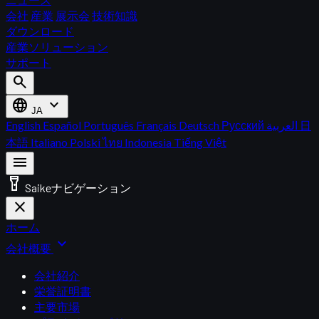
会社
産業
展示会
技術知識
ダウンロード
産業ソリューション
サポート
search
language
expand_more
JA
English
Español
Português
Français
Deutsch
Русский
العربية
日
本語
Italiano
Polski
ไทย
Indonesia
Tiếng Việt
menu
flashlight_on
Saikeナビゲーション
close
ホーム
expand_more
会社概要
会社紹介
栄誉証明書
主要市場