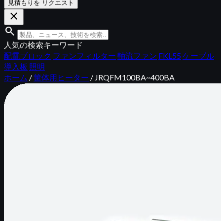
見積もりを リクエスト
close
search
人気の検索キーワード
配電ブロック
ファンフィルター
軸流ファン
FKL55
ケーブル
導入板
照明
ホーム
/
筐体用ヒーター
/
JRQFM100BA~400BA