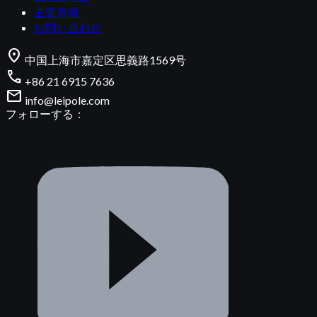
主要市場
お問い合わせ
location_on
中国上海市嘉定区思義路1569号
call
+86 21 6915 7636
mail
info@leipole.com
フォローする：