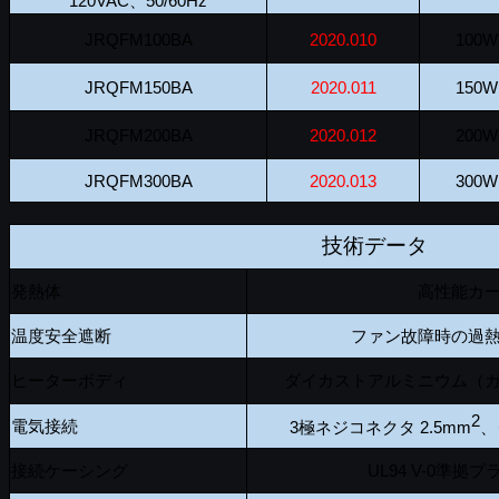
120VAC、50/60Hz
JRQFM100BA
2020.010
100W
JRQFM150BA
2020.011
150W
JRQFM200BA
2020.012
200W
JRQFM300BA
2020.013
300W
技術データ
発熱体
高性能カ
温度安全遮断
ファン故障時の過
ヒーターボディ
ダイカストアルミニウム（
2
電気接続
3極ネジコネクタ 2.5mm
、
接続ケーシング
UL94 V-0準