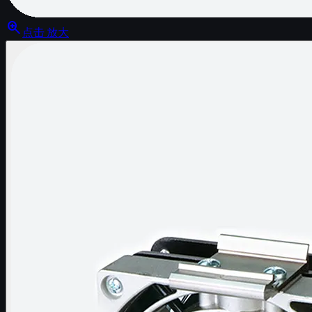
zoom_in
点击 放大