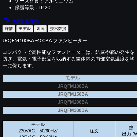
ケース材質：アルミニウム
保護等級：IP 20
edit_note
申请批量报价
详情
モデル
図面
技术数据
JRQFM100BA~400BA ファンヒーター
コンパクトで高性能なファンヒーターは、結露や霜の発生を
防ぎ、電気・電子部品を収納する筐体内の内部空気温度を均
一に保ちます。
モデル
JRQFM100BA
JRQFM150BA
JRQFM200BA
JRQFM300BA
モデル
熱
230VAC、50/60Hz/
注文
出力 (W