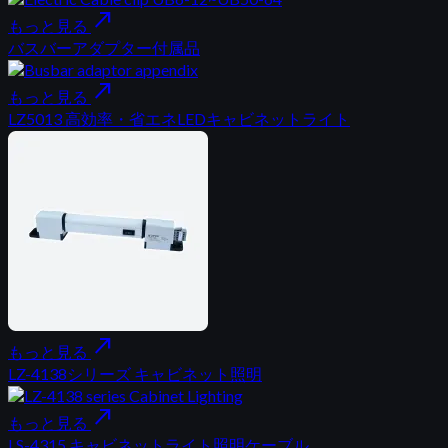
north_east
もっと見る
バスバーアダプター付属品
north_east
もっと見る
LZ5013 高効率・省エネLEDキャビネットライト
north_east
もっと見る
LZ-4138シリーズ キャビネット照明
north_east
もっと見る
LS-4315 キャビネットライト照明ケーブル