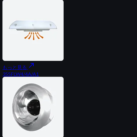
north_east
もっと見る
355FLW4/4A/A1