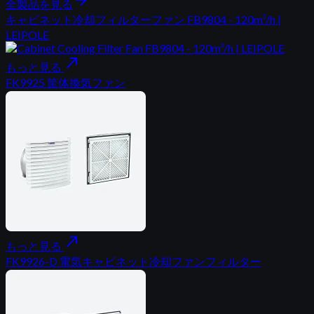
全製品を見る
キャビネット冷却フィルターファン FB9804 - 120m³/h |
LEIPOLE
north_east
もっと見る
FK9925 筐体換気ファン
north_east
もっと見る
FK9926-D 電気キャビネット冷却ファンフィルター